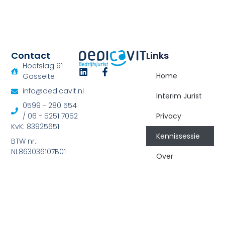
Contact
Links
Hoefslag 91
Home
Gasselte
info@dedicavit.nl
Interim Jurist
0599 - 280 554
/ 06 - 5251 7052
Privacy
KvK: 83925651
Kennissessie
BTW nr.:
NL863036107B01
Over